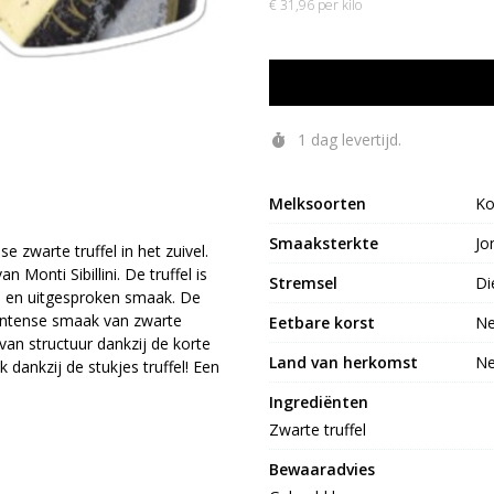
€ 31,96 per kilo
1 dag levertijd.
Melksoorten
K
Smaaksterkte
Jo
e zwarte truffel in het zuivel.
 Monti Sibillini. De truffel is
Stremsel
Die
e en uitgesproken smaak. De
 intense smaak van zwarte
Eetbare korst
N
g van structuur dankzij de korte
Land van herkomst
Ne
 dankzij de stukjes truffel! Een
Ingrediënten
Zwarte truffel
Bewaaradvies