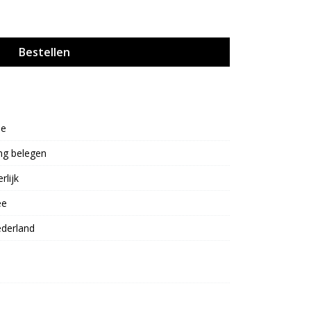
Bestellen
oe
ng belegen
rlijk
ee
derland