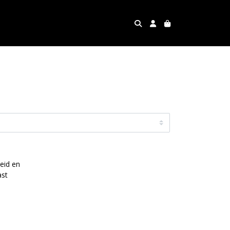
eid en
ast