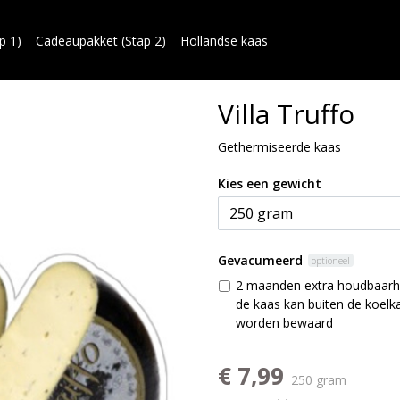
p 1)
Cadeaupakket (Stap 2)
Hollandse kaas
Villa Truffo
Gethermiseerde kaas
Kies een gewicht
Gevacumeerd
optioneel
2 maanden extra houdbaarh
de kaas kan buiten de koelk
worden bewaard
€ 7,99
250 gram