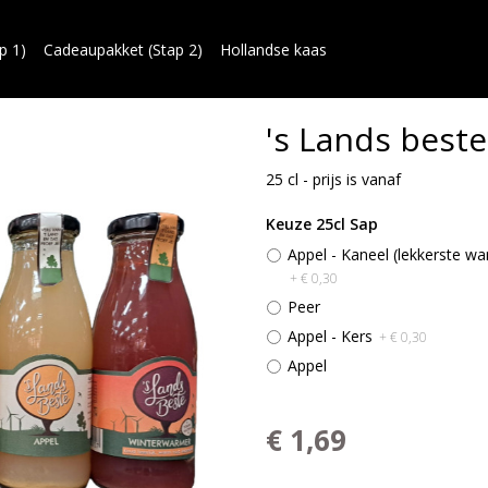
p 1)
Cadeaupakket (Stap 2)
Hollandse kaas
's Lands beste
25 cl - prijs is vanaf
Keuze 25cl Sap
Appel - Kaneel (lekkerste w
+ € 0,30
Peer
Appel - Kers
+ € 0,30
Appel
€ 1,69