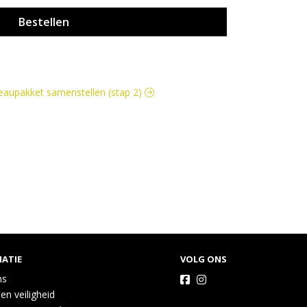
Bestellen
adeaupakket samenstellen (stap 2)
ATIE
VOLG ONS
ns
 en veiligheid