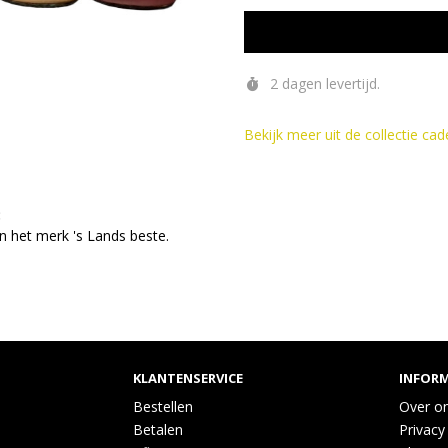
2 dagen levertijd.
Bekijk meer uit de collectie c
:
an het merk 's Lands beste.
KLANTENSERVICE
INFORM
Bestellen
Over o
Betalen
Privacy