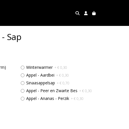
 - Sap
arm)
Winterwarmer
+ € 0,30
Appel - Aardbei
+ € 0,30
Sinaasappelsap
+ € 0,70
Appel - Peer en Zwarte Bes
+ € 0,30
Appel - Ananas - Perzik
+ € 0,30