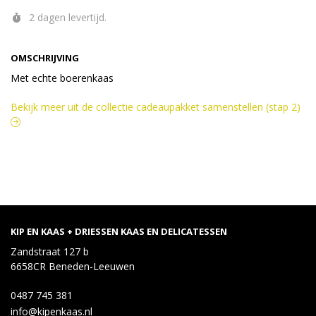
2 dagen levertijd.
OMSCHRIJVING
Met echte boerenkaas
Bekijk meer uit de collectie cadeaupakket samenstellen (stap 2)
KIP EN KAAS + DRIESSEN KAAS EN DELICATESSEN
Zandstraat 127 b
6658CR Beneden-Leeuwen
0487 745 381
info@kipenkaas.nl