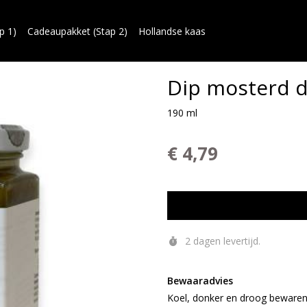
p 1)
Cadeaupakket (Stap 2)
Hollandse kaas
Dip mosterd di
190 ml
€ 4,79
2 dagen levertijd.
Bewaaradvies
Koel, donker en droog bewaren